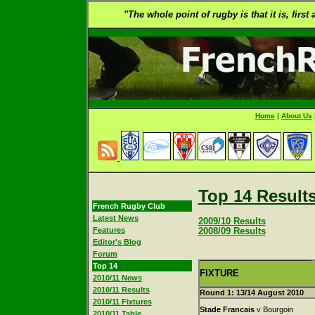
"The whole point of rugby is that it is, first
Home
|
About Us
Top 14 Results
French Rugby Club
Latest News
2009/10 Results
Features
2008/09 Results
Editor's Blog
Forum
Top 14
FIXTURE
2010/11 News
2010/11 Results
Round 1: 13/14 August 2010
2010/11 Fixtures
Stade Francais
v Bourgoin
2010/11 Table