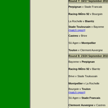
Round 7: 16/17 September 201
Perpignan
v Stade Francais
Racing-Métro 92
v Bourgoin
La Rochelle v
Biarritz
Stade Toulousain
v Bayonne
(match report)
Castres
v Brive
SU Agen v
Montpellier
Toulon
v Clermont Auvergne
Round 8: 23/24 September 201
Bayonne v
Perpignan
Racing-Métro 92
v Biarritz
Brive v Stade Toulousain
Montpellier
v La Rochelle
Bourgoin v
Toulon
(match report)
SU Agen v
Stade Francais
Clermont Auvergne
v Castres