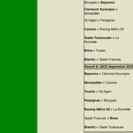
Bourgoin v
Bayonne
Clermont Auvergne
v
Montpellier
SU Agen v Perpignan
Castres
v Racing-Métro 92
Stade Toulousain
v La
Rochelle
Brive
v Toulon
Biarritz
v Stade Francais
Round 6: 10/11 September 201
Bayonne
v Clermont Auvergne
Montpellier
v Castres
Toulon
v SU Agen
Perpignan
v Bourgoin
Racing-Métro 92
v La Rochelle
Stade Francais v
Brive
Biarritz
v Stade Toulousain