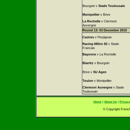
Bourgoin v
Stade Toulousain
Montpellier
v Brive
La Rochelle
v Clermont
Auvergne
Round 13: 03 December 2010
Castres
v Perpignan
Racing-Métro 92
v Stade
Francais
Bayonne
v La Rochelle
Biarritz
v Bourgoin
Brive v
SU Agen
Toulon
v Montpellier
Clermont Auvergne
v Stade
Toulousain
Home
|
About Us
|
Privacy
© Copyright French