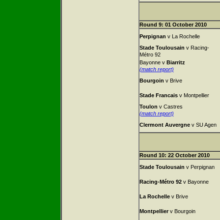
Round 9: 01 October 2010
Perpignan
v La Rochelle
Stade Toulousain
v Racing-
Métro 92
Bayonne v
Biarritz
(match report)
Bourgoin
v Brive
Stade Francais
v Montpellier
Toulon
v Castres
(match report)
Clermont Auvergne
v SU Agen
Round 10: 22 October 2010
Stade Toulousain
v Perpignan
Racing-Métro 92
v Bayonne
La Rochelle
v Brive
Montpellier
v Bourgoin