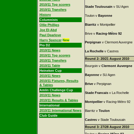
2010/11 Top scorers
Stade Toulousain
v SU Agen
2010/11 Transfers
History
Toulon v
Bayonne
Columnists
Biarritz
v Montpellier
Ollie Phillips
Joe El-Abd
Brive v
Racing-Métro 92
Paul Dearlove
Harry Spencer
New
Perpignan
v Clermont Auvergne
Pro D2
2010/11 News
La Rochelle
v Castres
2010/11 Top scorers
Round 2: 20/21 August 2010
2010/11 Transfers
2010/11 Table
Bourgoin v
Clermont Auvergne
Heineken Cup
Bayonne
v SU Agen
2010/11 News
2010/11 Fixtures, Results
Brive
v Perpignan
& Tables
Amlin Challenge Cup
Stade Francais
v La Rochelle
2010/11 News
2010/11 Results & Tables
Montpellier
v Racing-Métro 92
International
2010/11 International News
Biarritz v
Toulon
Club Guide
Castres
v Stade Toulousain
Round 3: 27/28 August 2010