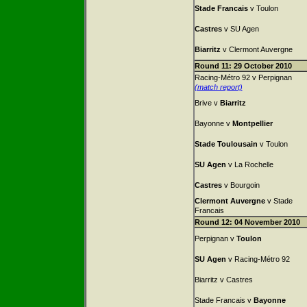
Stade Francais
v Toulon
Castres
v SU Agen
Biarritz
v Clermont Auvergne
Round 11: 29 October 2010
Racing-Métro 92 v Perpignan
(match report)
Brive v
Biarritz
Bayonne v
Montpellier
Stade Toulousain
v Toulon
SU Agen
v La Rochelle
Castres
v Bourgoin
Clermont Auvergne
v Stade
Francais
Round 12: 04 November 2010
Perpignan v
Toulon
SU Agen
v Racing-Métro 92
Biarritz v Castres
Stade Francais v
Bayonne