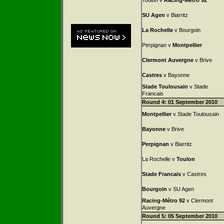
Toulon v
Racing-Métro 92
SU Agen
v Biarritz
La Rochelle
v Bourgoin
Perpignan v
Montpellier
Clermont Auvergne
v Brive
Castres
v Bayonne
Stade Toulousain
v Stade
Francais
Round 4: 01 September 2010
Montpellier
v Stade Toulousain
Bayonne
v Brive
Perpignan
v Biarritz
La Rochelle v
Toulon
Stade Francais
v Castres
Bourgoin
v SU Agen
Racing-Métro 92
v Clermont
Auvergne
Round 5: 05 September 2010